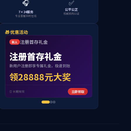
司动态
精品视频
宣传片
suncitygroup太阳成集团司歌
新闻中心
集团共探赋能新路径