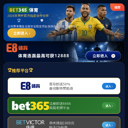
suncitygroup太阳新城(中国)集团官方网站