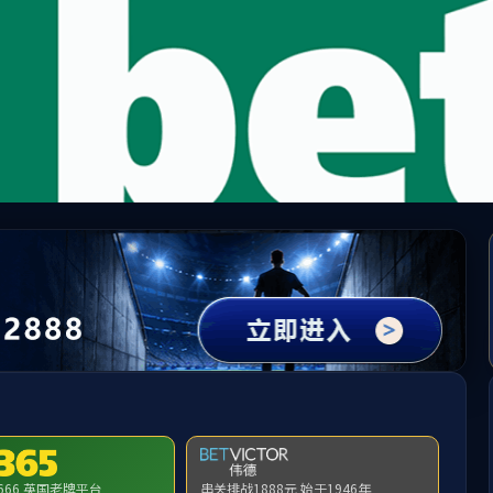
suncitygroup太阳新城(中国)集团官方网站
网站首页
走进SUNCITYGROUP太阳成集团
SUNCITYGROUP太阳成集团
页
走进suncitygroup
suncitygroup太阳
商业服务
太阳成集团
成集团生态
生态伙伴