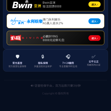
迎嘉电子
亿隆永丰
一刻钟科技
芯宿科技
威杰瑞科技
甜蜜1派