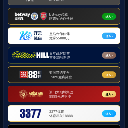
0755-29360634
深圳市龙华区景龙建设路18号suncitygroup太阳成集团园·龙华
汇健行楼3F-318
法律声明·网站地图·
联络我们
Copyright ©2025 suncitygroup太阳成集团 版权所有
粤ICP备
2021131142号